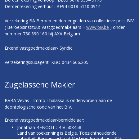
Derdenrekening verhuur : BE94 0018 5110 0914
Verzekering BA Beroep en derdengelden via collectieve polis BIV
( Beroepsinstituut Vastgoedmakelaars –
www.biv.be
) onder
nummer 730.390.160 bij AXA Belgium
Erkend vastgoedmakelaar- Syndic
Verzekeringssubagent KBO 0434.666.205
Zugelassene Makler
BVBA Vevas - Immo Thalassa is onderworpen aan de
deontologische code van het BIV.
Erkend vastgoedmakelaar-bemiddelaar:
Jonathan BENOOT : BIV 508458
Land van toekenning is België. Toezichthoudende
autoriteit: Beroepsinstituut Vastgoedmakelaars,
BIV
: