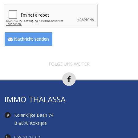
Nachricht senden
FOLGE UNS WEITER
IMMO THALASSA
Koninklijke Baan 74
B-8670 Koksijde
058 51 11 62