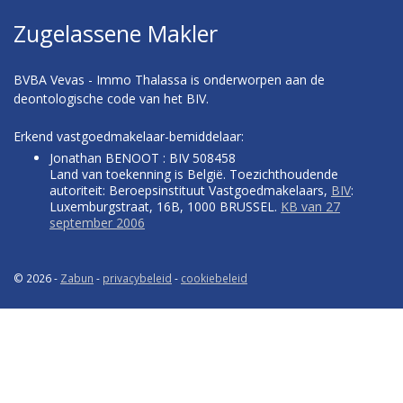
Zugelassene Makler
BVBA Vevas - Immo Thalassa is onderworpen aan de
deontologische code van het BIV.
Erkend vastgoedmakelaar-bemiddelaar:
Jonathan BENOOT : BIV 508458
Land van toekenning is België. Toezichthoudende
autoriteit: Beroepsinstituut Vastgoedmakelaars,
BIV
:
Luxemburgstraat, 16B, 1000 BRUSSEL.
KB van 27
september 2006
© 2026 -
Zabun
-
privacybeleid
-
cookiebeleid