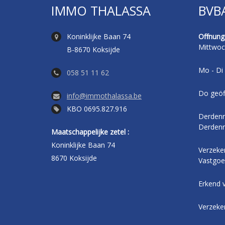
IMMO THALASSA
BVB
Koninklijke Baan 74
Offnungs
Mittwoc
B-8670 Koksijde
Mo - Di 
058 51 11 62
Do geöf
info@immothalassa.be
KBO 0695.827.916
Derdenr
Derdenr
Maatschappelijke zetel :
Koninklijke Baan 74
Verzeker
8670 Koksijde
Vastgoe
Erkend 
Verzeke