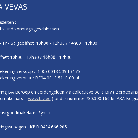
A VEVAS
zeiten :
hs und sonntags geschlossen
- Fr - Sa geöffnet: 10h00 - 12h30 / 14h00 - 17h30
fnet: 10h00 - 12h30 /
16h00
- 17h30
ekening verkoop : BE05 0018 5394 9175
ekening verhuur : BE94 0018 5110 0914
ing BA Beroep en derdengelden via collectieve polis BIV ( Beroepsins
dmakelaars –
www.biv.be
) onder nummer 730.390.160 bij AXA Belgi
vastgoedmakelaar- Syndic
ringssubagent KBO 0434.666.205