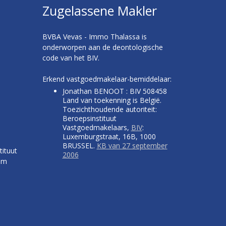
Zugelassene Makler
BVBA Vevas - Immo Thalassa is
onderworpen aan de deontologische
code van het BIV.
Erkend vastgoedmakelaar-bemiddelaar:
Jonathan BENOOT : BIV 508458
Land van toekenning is België.
Toezichthoudende autoriteit:
Beroepsinstituut
Vastgoedmakelaars,
BIV
:
Luxemburgstraat, 16B, 1000
BRUSSEL.
KB van 27 september
tituut
2006
um