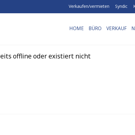
Verkaufen/vermieten
Syndic
HOME
BÜRO
VERKAUF
N
its offline oder existiert nicht