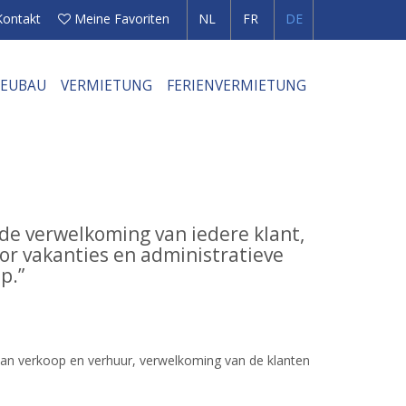
Kontakt
Meine Favoriten
NL
FR
DE
EUBAU
VERMIETUNG
FERIENVERMIETUNG
 de verwelkoming van iedere klant,
or vakanties en administratieve
p.”
van verkoop en verhuur, verwelkoming van de klanten