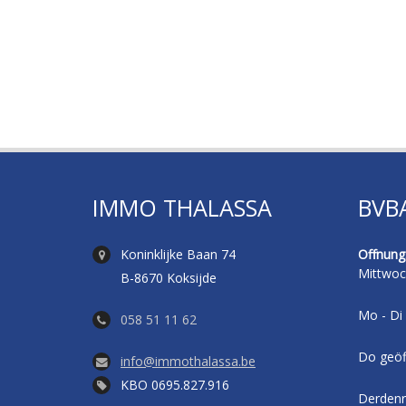
IMMO THALASSA
BVB
Koninklijke Baan 74
Offnungs
Mittwoc
B-8670 Koksijde
Mo - Di 
058 51 11 62
Do geöf
info@immothalassa.be
KBO 0695.827.916
Derdenr