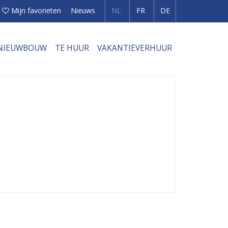
Mijn favorieten
Nieuws
NL
FR
DE
NIEUWBOUW
TE HUUR
VAKANTIEVERHUUR