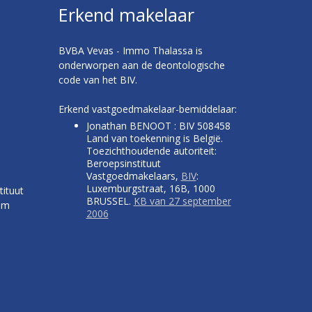
Erkend makelaar
BVBA Vevas - Immo Thalassa is
onderworpen aan de deontologische
code van het BIV.
Erkend vastgoedmakelaar-bemiddelaar:
Jonathan BENOOT : BIV 508458
Land van toekenning is België.
Toezichthoudende autoriteit:
Beroepsinstituut
Vastgoedmakelaars,
BIV
:
Luxemburgstraat, 16B, 1000
tituut
BRUSSEL.
KB van 27 september
um
2006