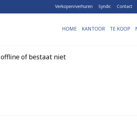
Verkopen/verhuren
Syndic
Contact
HOME
KANTOOR
TE KOOP
ffline of bestaat niet