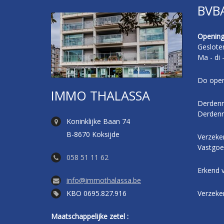
BVB
Opening
Geslote
Ma - di 
Do open
IMMO THALASSA
Derdenr
Derdenr
Koninklijke Baan 74
B-8670 Koksijde
Verzeker
Vastgoe
058 51 11 62
Erkend 
info@immothalassa.be
KBO 0695.827.916
Verzeke
Maatschappelijke zetel :