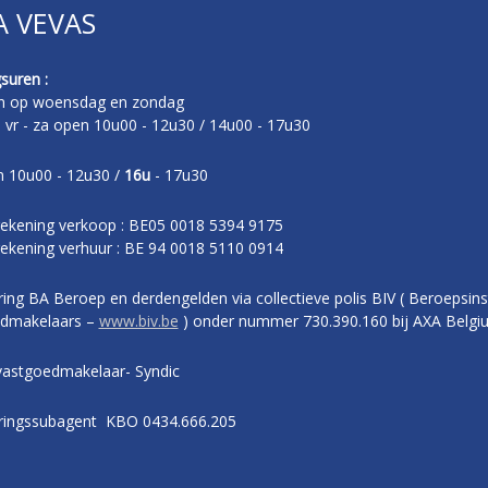
A VEVAS
suren :
n op woensdag en zondag
- vr - za open 10u00 - 12u30 / 14u00 - 17u30
 10u00 - 12u30 /
16u
- 17u30
ekening verkoop : BE05 0018 5394 9175
ekening verhuur : BE 94 0018 5110 0914
ing BA Beroep en derdengelden via collectieve polis BIV ( Beroepsins
dmakelaars –
www.biv.be
) onder nummer 730.390.160 bij AXA Belgi
vastgoedmakelaar- Syndic
ringssubagent KBO 0434.666.205