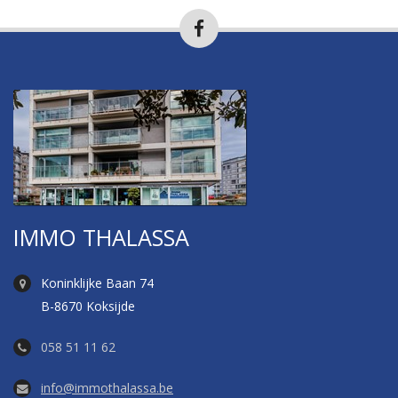
IMMO THALASSA
Koninklijke Baan 74
B-8670 Koksijde
058 51 11 62
info@immothalassa.be