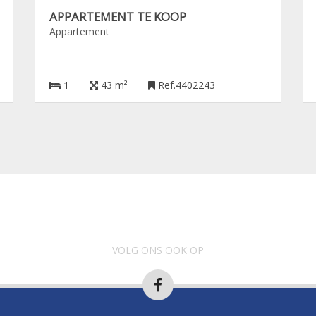
APPARTEMENT TE KOOP
Appartement
1
43 m²
Ref.4402243
VOLG ONS OOK OP