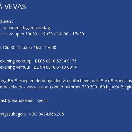
A VEVAS
suren :
n op woensdag en zondag
- vr - za open 10u00 - 12u30 / 14u00 - 17u30
 10u00 - 12u30 /
16u
- 17u30
ekening verkoop : BE05 0018 5394 9175
ekening verhuur : BE 94 0018 5110 0914
ing BA Beroep en derdengelden via collectieve polis BIV ( Beroepsins
dmakelaars –
www.biv.be
) onder nummer 730.390.160 bij AXA Belgi
vastgoedmakelaar- Syndic
ringssubagent KBO 0434.666.205