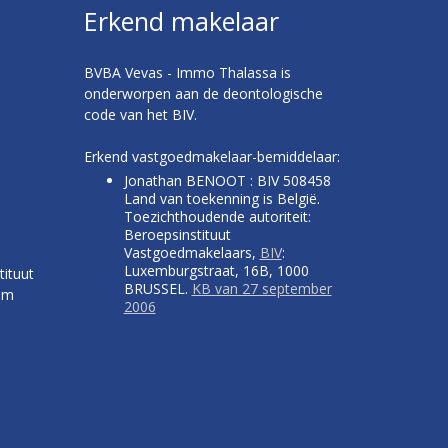
Erkend makelaar
BVBA Vevas - Immo Thalassa is
onderworpen aan de deontologische
code van het BIV.
Erkend vastgoedmakelaar-bemiddelaar:
Jonathan BENOOT : BIV 508458
Land van toekenning is België.
Toezichthoudende autoriteit:
Beroepsinstituut
Vastgoedmakelaars,
BIV
:
Luxemburgstraat, 16B, 1000
tituut
BRUSSEL.
KB van 27 september
um
2006