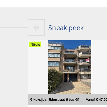
Sneak peek
Nieuw
Koksijde, Ebbestraat 6 bus G1
Vanaf € 47 5