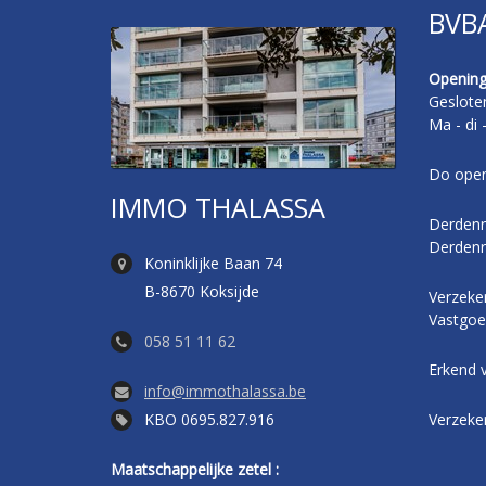
BVB
Opening
Geslote
Ma - di 
Do open
IMMO THALASSA
Derdenr
Derdenr
Koninklijke Baan 74
B-8670 Koksijde
Verzeker
Vastgoe
058 51 11 62
Erkend 
info@immothalassa.be
KBO 0695.827.916
Verzeke
Maatschappelijke zetel :