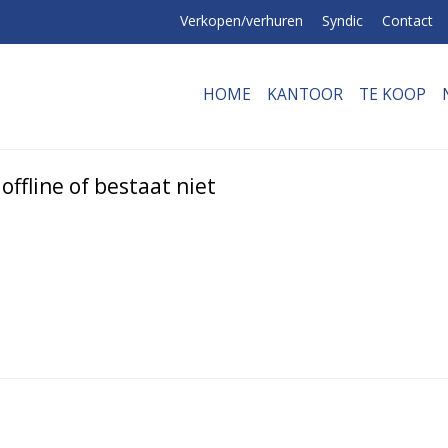
Verkopen/verhuren
Syndic
Contact
HOME
KANTOOR
TE KOOP
ffline of bestaat niet