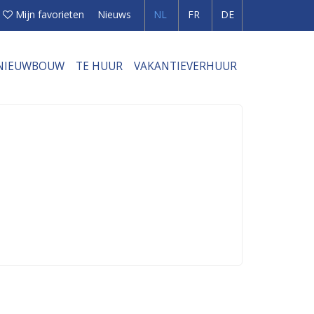
Mijn favorieten
Nieuws
NL
FR
DE
NIEUWBOUW
TE HUUR
VAKANTIEVERHUUR