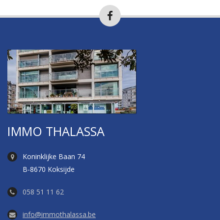
IMMO THALASSA
Koninklijke Baan 74
B-8670 Koksijde
058 51 11 62
info@immothalassa.be