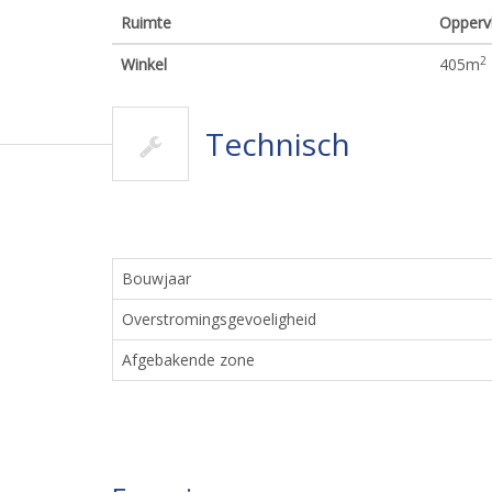
Ruimte
Opperv
2
Winkel
405
m
Technisch
Bouwjaar
Overstromingsgevoeligheid
Afgebakende zone