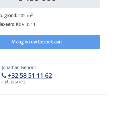
2
p. grond:
405 m
exeerd KI:
€ 3511
Vraag nu uw bezoek aan
Jonathan Benoot
+32 58 51 11 62
(Ref. 3961473)