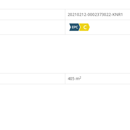
20210212-0002373022-KNR1
2
405 m