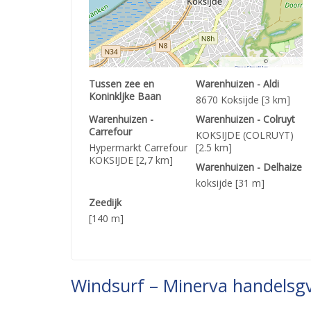
©
OpenStreetMap
contributors.
Tussen zee en
Warenhuizen - Aldi
Koninkljke Baan
8670 Koksijde [3 km]
Warenhuizen -
Warenhuizen - Colruyt
Carrefour
KOKSIJDE (COLRUYT)
Hypermarkt Carrefour
[2.5 km]
KOKSIJDE [2,7 km]
Warenhuizen - Delhaize
koksijde [31 m]
Zeedijk
[140 m]
Windsurf – Minerva handelsgv