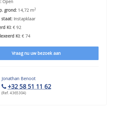
:
Open
2
p. grond:
14,72 m
staat:
Instapklaar
rd KI:
€ 92
exeerd KI:
€ 74
Vraag nu uw bezoek aan
Jonathan Benoot
+32 58 51 11 62
(Ref. 4365304)