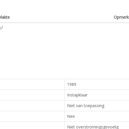
lakte
Opmerk
2
m
1989
Instapklaar
Niet van toepassing
Nee
Niet overstromingsgevoelig