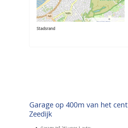
©
OpenStreetMap
contributors.
Stadsrand
Garage op 400m van het cen
Zeedijk
Garage (n° 26) voor 1 auto;