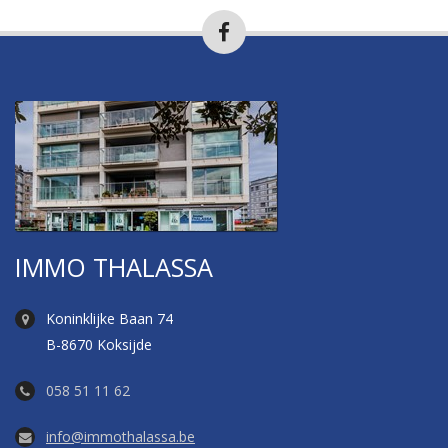
IMMO THALASSA
Koninklijke Baan 74
B-8670 Koksijde
058 51 11 62
info@immothalassa.be