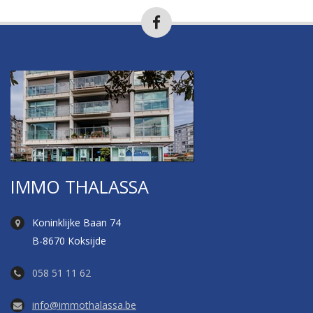
IMMO THALASSA
Koninklijke Baan 74
B-8670 Koksijde
058 51 11 62
info@immothalassa.be