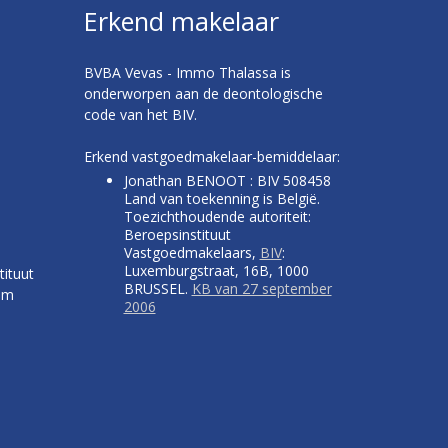
Erkend makelaar
BVBA Vevas - Immo Thalassa is
onderworpen aan de deontologische
code van het BIV.
Erkend vastgoedmakelaar-bemiddelaar:
Jonathan BENOOT : BIV 508458
Land van toekenning is België.
Toezichthoudende autoriteit:
Beroepsinstituut
Vastgoedmakelaars,
BIV
:
Luxemburgstraat, 16B, 1000
tituut
BRUSSEL.
KB van 27 september
um
2006