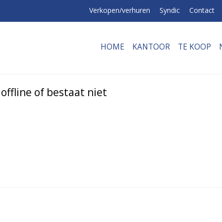
Verkopen/verhuren
Syndic
Contact
HOME
KANTOOR
TE KOOP
ffline of bestaat niet