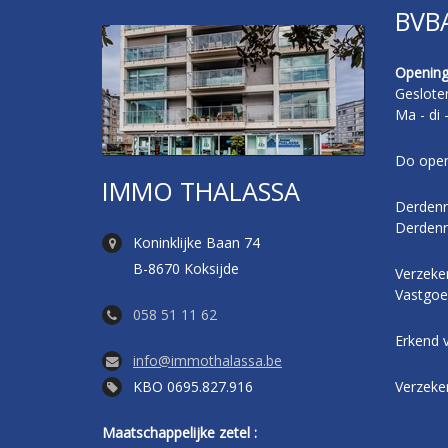
BVB
Opening
Geslote
Ma - di 
Do open
IMMO THALASSA
Derdenr
Derdenr
Koninklijke Baan 74
B-8670 Koksijde
Verzeker
Vastgoe
058 51 11 62
Erkend 
info@immothalassa.be
KBO 0695.827.916
Verzeke
Maatschappelijke zetel :