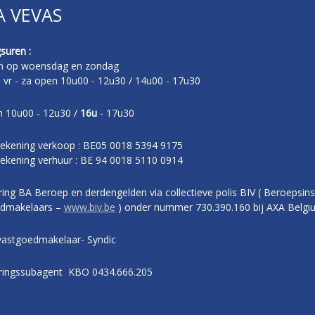
A VEVAS
suren :
n op woensdag en zondag
- vr - za open 10u00 - 12u30 / 14u00 - 17u30
 10u00 - 12u30 /
16u
- 17u30
ekening verkoop : BE05 0018 5394 9175
ekening verhuur : BE 94 0018 5110 0914
ing BA Beroep en derdengelden via collectieve polis BIV ( Beroepsins
dmakelaars –
www.biv.be
) onder nummer 730.390.160 bij AXA Belgi
vastgoedmakelaar- Syndic
ringssubagent KBO 0434.666.205