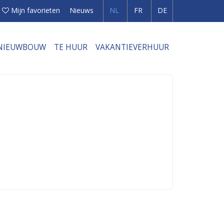
Mijn favorieten
Nieuws
NL
FR
DE
NIEUWBOUW
TE HUUR
VAKANTIEVERHUUR