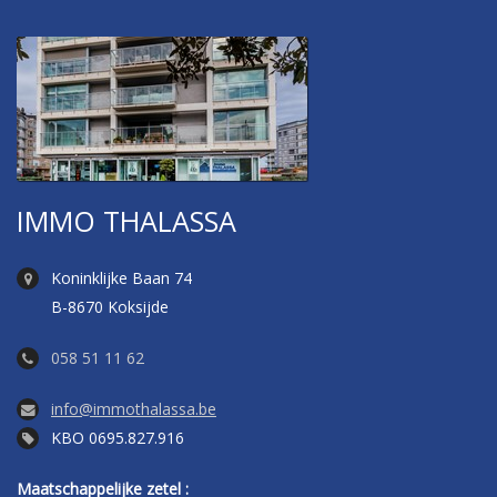
IMMO THALASSA
Koninklijke Baan 74
B-8670 Koksijde
058 51 11 62
info@immothalassa.be
KBO 0695.827.916
Maatschappelijke zetel :