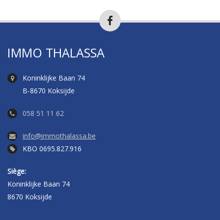
IMMO THALASSA
Koninklijke Baan 74
B-8670 Koksijde
058 51 11 62
info@immothalassa.be
KBO 0695.827.916
Siège:
Koninklijke Baan 74
8670 Koksijde