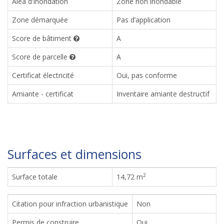
Aléa d'inondation
Zone non inondable
Zone démarquée
Pas d’application
Score de bâtiment
A
Score de parcelle
A
Certificat électricité
Oui, pas conforme
Amiante - certificat
Inventaire amiante destructif
Surfaces et dimensions
2
Surface totale
14,72 m
Citation pour infraction urbanistique
Non
Permis de construire
Oui