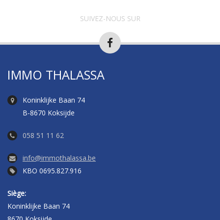
SUIVEZ-NOUS SUR
IMMO THALASSA
Koninklijke Baan 74
B-8670 Koksijde
058 51 11 62
info@immothalassa.be
KBO 0695.827.916
Siège:
Koninklijke Baan 74
8670 Koksijde