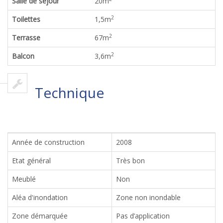
Salle de séjour
20
m
2
Toilettes
1,5
m
2
Terrasse
67
m
2
Balcon
3,6
m
Technique
Année de construction
2008
Etat général
Très bon
Meublé
Non
Aléa d'inondation
Zone non inondable
Zone démarquée
Pas d’application