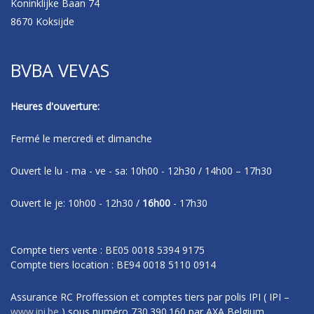
Koninklijke Baan 74
8670 Koksijde
BVBA VEVAS
Heures d'ouverture:
Fermé le mercredi et dimanche
Ouvert le lu - ma - ve - sa: 10h00 - 12h30 / 14h00 – 17h30
Ouvert le je: 10h00 - 12h30 /
16h00
- 17h30
Compte tiers vente : BE05 0018 5394 9175
Compte tiers location : BE94 0018 5110 0914
Assurance RC Proffession et comptes tiers par polis IPI
( IPI –
www.ipi.be
)
sous numéro
730.390.160 par AXA Belgium