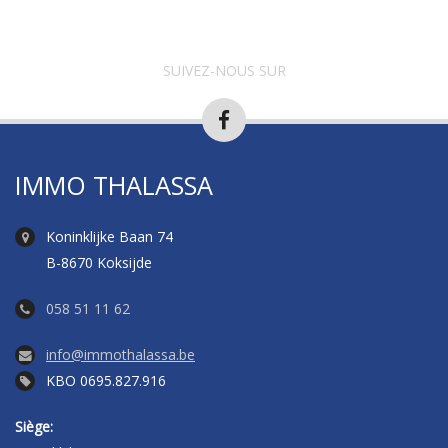
SUIVEZ-NOUS SUR
IMMO THALASSA
Koninklijke Baan 74
B-8670 Koksijde
058 51 11 62
info@immothalassa.be
KBO 0695.827.916
Siège: