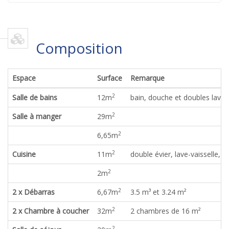
Composition
Espace
Surface
Remarque
2
Salle de bains
12
m
bain, douche et doubles lava
2
Salle à manger
29
m
2
6,65
m
2
Cuisine
11
m
double évier, lave-vaisselle, 
2
2
m
2
2 x Débarras
6,67
m
3.5 m³ et 3.24 m²
2
2 x Chambre à coucher
32
m
2 chambres de 16 m²
2