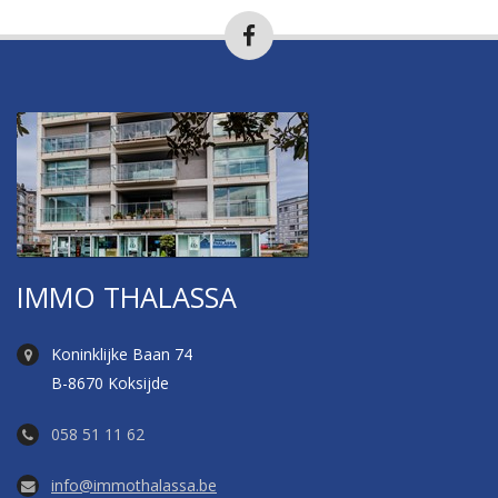
IMMO THALASSA
Koninklijke Baan 74
B-8670 Koksijde
058 51 11 62
info@immothalassa.be