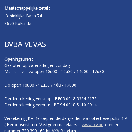
Maatschappelijke zetel :
Koninklijke Baan 74
8670 Koksijde
BVBA VEVAS
Openingsuren :
Gesloten op woensdag en zondag
Ma - di - vr - za open 10u00 - 12u30 / 14u00 - 17u30
Do open 10u00 - 12u30 /
16u
- 17u30
Derdenrekening verkoop : BE05 0018 5394 9175
Derdenrekening verhuur : BE 94 0018 5110 0914
Verzekering BA Beroep en derdengelden via collectieve polis BIV
( Beroepsinstituut Vastgoedmakelaars –
www.biv.be
) onder
nummer 730.390.160 bij AXA Belgium