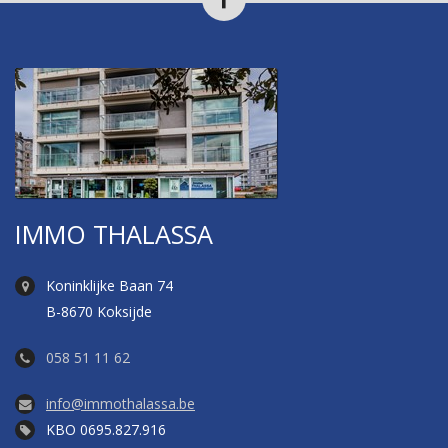
IMMO THALASSA
Koninklijke Baan 74
B-8670 Koksijde
058 51 11 62
info@immothalassa.be
KBO 0695.827.916