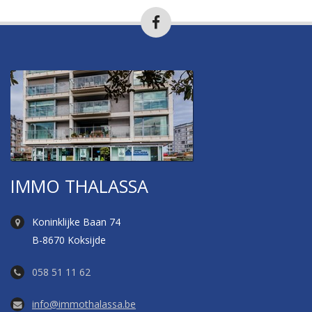
IMMO THALASSA
Koninklijke Baan 74
B-8670 Koksijde
058 51 11 62
info@immothalassa.be